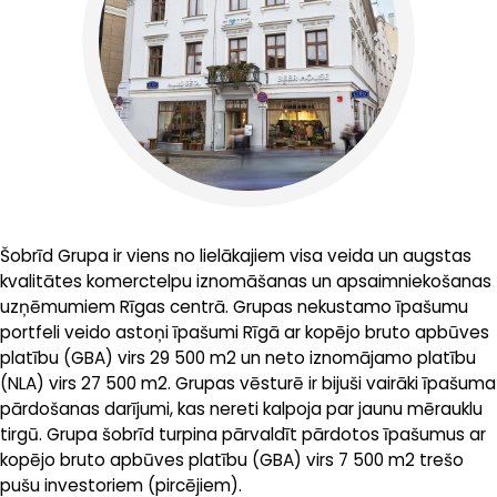
Šobrīd Grupa ir viens no lielākajiem visa veida un augstas
kvalitātes komerctelpu iznomāšanas un apsaimniekošanas
uzņēmumiem Rīgas centrā. Grupas nekustamo īpašumu
portfeli veido astoņi īpašumi Rīgā ar kopējo bruto apbūves
platību (GBA) virs 29 500 m2 un neto iznomājamo platību
(NLA) virs 27 500 m2. Grupas vēsturē ir bijuši vairāki īpašuma
pārdošanas darījumi, kas nereti kalpoja par jaunu mērauklu
tirgū. Grupa šobrīd turpina pārvaldīt pārdotos īpašumus ar
kopējo bruto apbūves platību (GBA) virs 7 500 m2 trešo
pušu investoriem (pircējiem).