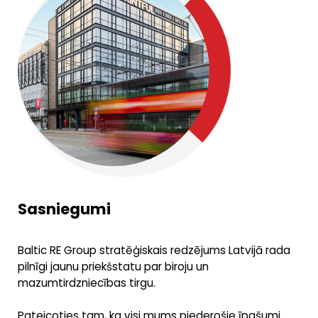
Sasniegumi
Baltic RE Group stratēģiskais redzējums Latvijā rada
pilnīgi jaunu priekšstatu par biroju un
mazumtirdzniecības tirgu.
Pateicoties tam, ka visi mums piederošie īpašumi