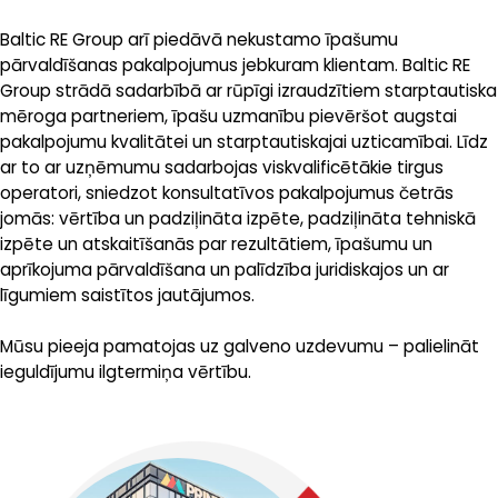
Baltic RE Group arī piedāvā nekustamo īpašumu
pārvaldīšanas pakalpojumus jebkuram klientam. Baltic RE
Group strādā sadarbībā ar rūpīgi izraudzītiem starptautiska
mēroga partneriem, īpašu uzmanību pievēršot augstai
pakalpojumu kvalitātei un starptautiskajai uzticamībai. Līdz
ar to ar uzņēmumu sadarbojas viskvalificētākie tirgus
operatori, sniedzot konsultatīvos pakalpojumus četrās
jomās: vērtība un padziļināta izpēte, padziļināta tehniskā
izpēte un atskaitīšanās par rezultātiem, īpašumu un
aprīkojuma pārvaldīšana un palīdzība juridiskajos un ar
līgumiem saistītos jautājumos.
Mūsu pieeja pamatojas uz galveno uzdevumu – palielināt
ieguldījumu ilgtermiņa vērtību.