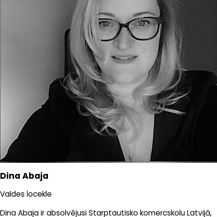
papildināt savu pieredzi, strādājot jaunattīstības tirgos ar
augstu izaugsmes potenciālu mazumtirdzniecības sektorā.
Džovanni ir Latvijas Nekustamo īpašumu darījumu
asociācijas goda biedrs un pārstāv uzņēmumu
Starptautiskās nekustamo īpašumu federācijas (FIABCI)
Baltijas nodaļā FIABCI Baltic; viņš ir plaši atzīts eksperts
Baltijas valstīs jautājumos, kas saistīti ar galvenajās
tirdzniecības ielās izvietota nekustamā īpašuma
mazumtirdzniecību, un šādā statusā viņš ir arī uzstājies
vairākās starptautiskās šīs nozares konferencēs.
Dina Abaja
Valdes locekle
Dina Abaja ir absolvējusi Starptautisko komercskolu Latvijā,