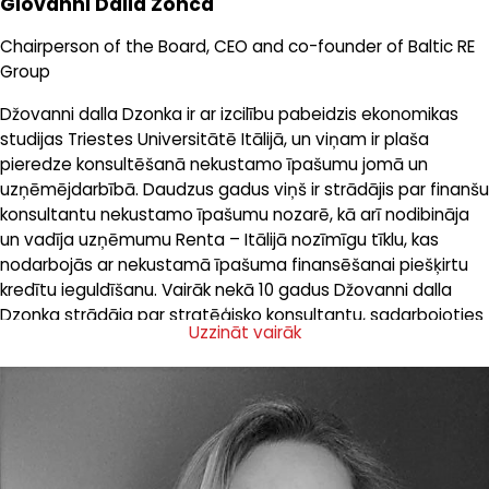
Giovanni Dalla Zonca
Chairperson of the Board, CEO and co-founder of Baltic RE
Group
Džovanni dalla Dzonka ir ar izcilību pabeidzis ekonomikas
studijas Triestes Universitātē Itālijā, un viņam ir plaša
pieredze konsultēšanā nekustamo īpašumu jomā un
uzņēmējdarbībā. Daudzus gadus viņš ir strādājis par finanšu
konsultantu nekustamo īpašumu nozarē, kā arī nodibināja
un vadīja uzņēmumu Renta – Itālijā nozīmīgu tīklu, kas
nodarbojās ar nekustamā īpašuma finansēšanai piešķirtu
kredītu ieguldīšanu. Vairāk nekā 10 gadus Džovanni dalla
Dzonka strādāja par stratēģisko konsultantu, sadarbojoties
Uzzināt vairāk
ar Itālijas lielākajiem nekustamo īpašumu fondiem un
privātajiem investoriem nekustamo īpašumu
mazumtirdzniecības sektorā, sniedzot klientiem palīdzību
investīciju izvēlē un finansējuma un apgrozījuma projektu
sagatavošanā. 2007. gadā Džovanni dalla Dzonka
nodibināja Baltic RE Group. Šis solis ļāva viņam būtiski