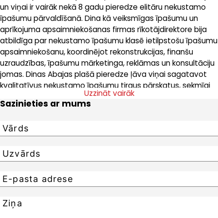
un viņai ir vairāk nekā 8 gadu pieredze elitāru nekustamo
īpašumu pārvaldīšanā. Dina kā veiksmīgas īpašumu un
aprīkojuma apsaimniekošanas firmas rīkotājdirektore bija
atbildīga par nekustamo īpašumu klasē ietilpstošu īpašumu
apsaimniekošanu, koordinējot rekonstrukcijas, finanšu
uzraudzības, īpašumu mārketinga, reklāmas un konsultāciju
jomas. Dinas Abajas plašā pieredze ļāva viņai sagatavot
kvalitatīvus nekustamo īpašumu tirgus pārskatus, sekmīgi
Uzzināt vairāk
meklēt jaunus nomniekus un izstrādāt ēku koncepcijas.
Sazinieties ar mums